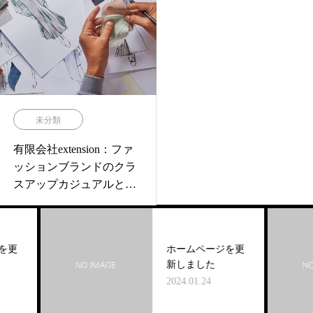
未分類
有限会社extension：ファ
ッションブランドのクラ
スアップカジュアルとス
ポーティーな魅力
更
ホームページを更
新しました
2024.01.24