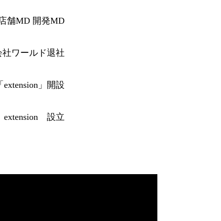
店舗MD 開発MD
会社ワールド退社
ce「extension」開設
xtension 設立
ホームページを更新しま
した