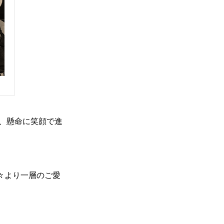
、懸命に笑顔で進
）共々より一層のご愛