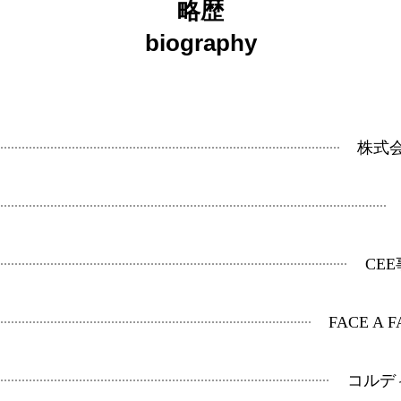
略歴
biography
株式
CE
FACE A
コルデ