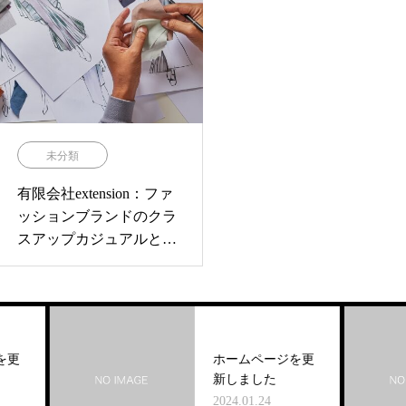
未分類
有限会社extension：ファ
ッションブランドのクラ
スアップカジュアルとス
ポーティーな魅力
更
ホームページを更
新しました
2024.01.24