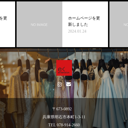
更
ホームページを更
新しました
2024.01.24
〒673-0892
兵庫県明石市本町1-3-11
TEL 078-914-2660